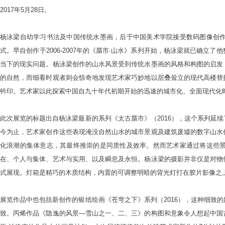
2017年5月28日。
杨泳梁自幼学习书法及中国传统水墨画，后于中国美术学院接受数码图像创
式。早自创作于2006-2007年的《蜃市·山水》系列开始，杨泳梁就已确
当下的现实问题。杨泳梁创作的山水风景受到传统水墨画的风格和构图的启发
的自然，而细看时观者则会惊奇地发现艺术家巧妙地以层叠耸立的现代高楼替
钤印。艺术家以此探索中国自九十年代初期开始的迅速的城市化、全面现代化
此次展览的标题出自杨泳梁最新的系列《太古蜃市》（2016），这个系列延
今为止，艺术家创作这些表现淹没自然山水的城市景观及建筑废墟的数字山水
化浪潮的集体意志，其最终推崇的是同质性及效率。然而艺术家通过将这些
在、个人与集体、艺术与实用、以及瞬息及永恒。杨泳梁的摄影并非仅是对物
式展现。灯箱是精巧的木质结构，内置的可调整明暗的背光灯打在胶片影像之
展览作品中也包括新创作的银纸绘画《苍穹之下》系列（2016），这种细致
致。丙烯作品《隐逸的风景—雪山之一、二、三》的构图和意象令人想起中国