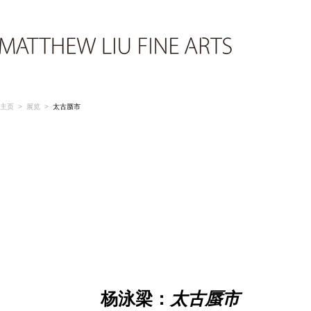
主页
>
展览
>
太古蜃市
杨泳梁：
太古蜃市