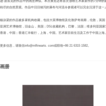
逊·波洛克的作品中的画意神似。本次展览还将首次放映艺术家新作的7分钟的
殆尽的自然景观。作品中汩汩倾泻的瀑布与河流令参观者可以完全沉浸于这一
杨泳梁的作品被多家机构收藏，包括大英博物馆及伦敦萨奇画廊，伦敦，英国
亚洲艺术博物馆，旧金山，美国；DSL收藏机构，巴黎，法国；维多利亚国家艺
香港，中国；香港汇丰银行，上海，中国。艺术家目前生活及工作于中国上海
更多信息，请致信info@mlfinearts. com或联络+86 21 6315 1582。
画册