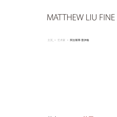
主页
>
艺术家
>
阿古斯蒂·普伊格