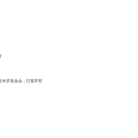
牙
安米罗基金会，巴塞罗那