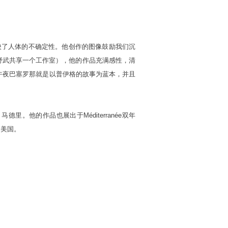
映了人体的不确定性。他创作的图像鼓励我们沉
野武共享一个工作室），他的作品充满感性，清
午夜巴塞罗那就是以普伊格的故事为蓝本，并且
德里。他的作品也展出于Méditerranée双年
，美国。