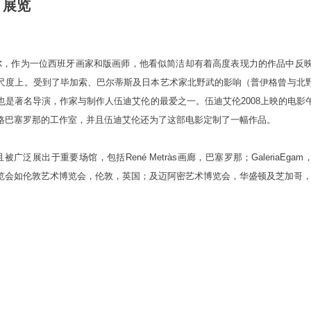
展览
瓦德尔，作为一位西班牙画家和版画师，他看似简洁却有着高度表现力的作品中反
尺度上。受到了毕加索、巴尔蒂斯及日本艺术家北野武的影响（普伊格曾与北
也是著名导演，作家与制作人伍迪艾伦的最爱之一。伍迪艾伦2008上映的电影
格巴塞罗那的工作室，并且伍迪艾伦还为了这部电影定制了一幅作品。
展出于重要场馆，包括René Metràs画廊，巴塞罗那；GaleriaEgam，马
览会如伦敦艺术博览会，伦敦，英国；及迈阿密艺术博览会，华盛顿及芝加哥