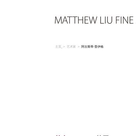
主页
>
艺术家
>
阿古斯蒂·普伊格