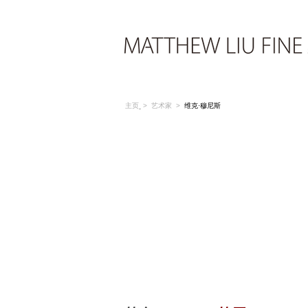
主页
>
艺术家
>
维克·穆尼斯