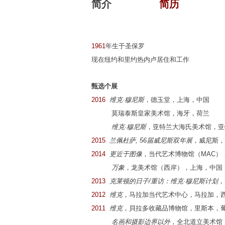
简介
简历
1961
年生于圣保罗
现在纽约和里约热内卢居住和工作
甄选个展
2016
维克·穆尼斯
，德玉堂，上海，中国
莫瑞泰斯皇家美术馆，海牙，荷兰
维克·穆尼斯
，亚特兰大海氏美术馆，亚
2015
兰佩杜萨, 56届威尼斯双年展
，威尼斯，
2014
更近于图像
，当代艺术博物馆（MAC）
万象
，龙美术馆（西岸），上海，中国
2013
克莱顿的日子/重访：维克·穆尼斯计划
，
2012
维克
，马拉加当代艺术中心，马拉加，
2011
维克
，貝拉多收藏品博物馆，里斯本，
名画和摄影边界以外
，全北道立美术馆