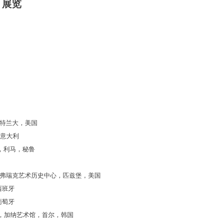
展览
特兰大，美国
意大利
，利马，秘鲁
弗瑞克艺术历史中心，匹兹堡，美国
西班牙
葡萄牙
，加纳艺术馆，首尔，韩国