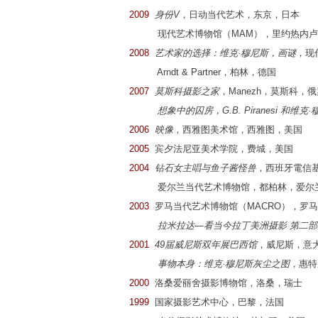
2009
身份V
，日动当代艺术，东京，日本
现代艺术博物馆（MAM），里约热内卢
2008
艺术家的选择：维克·穆尼斯，画谜
，现
Arndt & Partner，柏林，德国
2007
莫斯科摄影之家
，Manezh，莫斯科，
想象中的囚房，G.B. Piranesi 和维克
2006
映像
，西雅图美术馆，西雅图，美国
2005
宾夕法尼亚美术学院，费城，美国
2004
钻石女主唱与鱼子酱怪兽
，西班牙電信
爱尔兰当代艺术博物馆，都柏林，爱尔
2003
罗马当代艺术博物馆（MACRO），罗
拉米拉达—看当今拉丁美洲摄影 第二部
2001
49届威尼斯双年展巴西馆
，威尼斯，意
事物本身：维克·穆尼斯灰尘之图
，惠特
2000
洛桑爱丽舍摄影博物馆，洛桑，瑞士
1999
国家摄影艺术中心，巴黎，法国