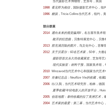
当代摄影艺术博物馆，芝加哥，美国
1998
看见即为相信
，国际摄影艺术中心，纽
1996
糖孩
，Tricia Collins当代艺术，纽约，
部分群展
2014
通向未来的视觉骗局II
，名古屋市美术馆
敞开的狂想曲
，贝鲁特展览中心，贝鲁
2013
那充满历险的图片
，鸟文化中心，苏黎
2012
关于沃霍尔：60名艺术家，50年
，大都
摄影部首次永久性收藏展览
，芝加哥艺
现代实验室：材料干预
，国家美术馆，
2010
Winzavod当代艺术中心和国家当代艺
2007
肖像纪念品：Neuflize Vie的收藏
，收藏
2006
出/入我，当代艺术研究所，柏林，德国
夏季收藏/年轻电影人的开放平台
，Hui
2005
创造地图：泰特收藏的拉丁美洲艺术
，
2004
艺术家的最爱：第二幕
，当代艺术中心