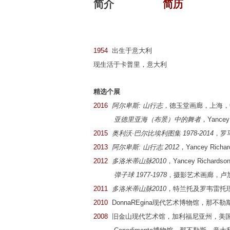
简介
简历
1954
出生于意大利
现生活于卡普里，意大利
精选个展
2016
阿尔卑斯: 山行志
，德玉堂画廊，上海，
亚德里亚海（布景）中的舞者
，Yance
2015
奥利沃·巴尔比埃利图集 1978-2014
，罗
2013
阿尔卑斯: 山行志 2012
，Yancey Ric
2012
多洛米蒂山脉2010
，Yancey Richar
弹子球 1977-1978
，摄影艺术画廊，卢
2011
多洛米蒂山脉2010
，特兰托及罗韦雷托
2010
DonnaREgina现代艺术博物馆，那不
2008
旧金山现代艺术馆，加利福尼亚州，美