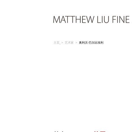
主页
>
艺术家
>
奥利沃·巴尔比埃利