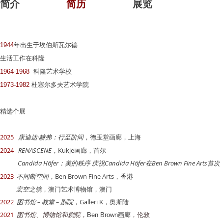
简介
简历
展览
1944
年出生于埃伯斯瓦尔德
生活工作在科隆
1964-1968
科隆艺术学校
1973-1982
杜塞尔多夫艺术学院
​精选个展
2025
​
康迪达·赫弗：行至阶间
，
德玉堂画廊，上海
2024
​
RENASCENE
，
Kukje画廊
，首尔
Candida Höfer：美的秩序 庆祝Candida Höfer在Ben Brown Fine Arts
2023
​
不间断空间
，Ben Brown Fine Arts，香港
宏空之镜
，澳门艺术博物馆，澳门
2022
​
图书馆 – 教堂 – 剧院
，Galleri K，奥斯陆
2021
图书馆、博物馆和剧院
，
，伦敦
Ben Brown画廊