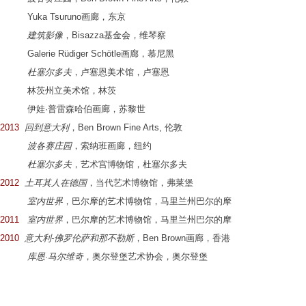
Yuka Tsuruno画廊，东京
建筑影像
，Bisazza基金会，维琴察
Galerie Rüdiger Schötle画廊，慕尼黑
杜塞尔多夫
，卢塞恩美术馆，卢塞恩
林茨州立美术馆，林茨
伊娃·普雷森哈伯画廊，苏黎世
2013
回到意大利
，Ben Brown Fine Arts, 伦敦
波各赛庄园
，索纳班画廊，纽约
杜塞尔多夫
，艺术宫博物馆，杜塞尔多夫
2012
土耳其人在德国
，当代艺术博物馆，弗莱堡
室内世界
，巴尔摩的艺术博物馆，马里兰州巴尔的摩
2011
室内世界
，巴尔摩的艺术博物馆，马里兰州巴尔的摩
2010
意大利-佛罗伦萨和那不勒斯
，Ben Brown画廊，香港
库恩·马尔维奇
，奥尔登堡艺术协会，奥尔登堡