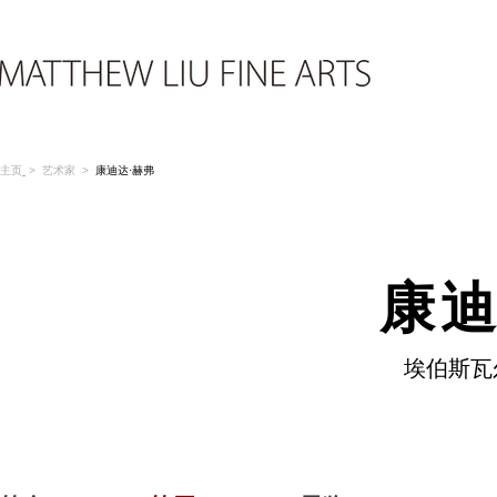
主页
>
艺术家
>
康迪达·赫弗
康迪
埃伯斯瓦尔