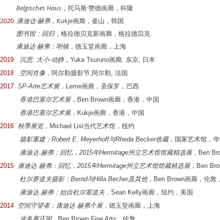
Belgisches Haus
，托马斯·赞德画廊，科隆
2020
康迪达·赫弗
，Kukje画廊，釜山，韩国
图书馆：回归
，格拉德贝克新画廊，格拉德贝克
康迪达·赫弗：明镜
，
德玉堂画廊，上海
2019
沉思: 大小-动静
，Yuka Tsuruno画廊, 东京, 日本
2018
空间肖像
，阿尔勒摄影节,阿尔勒, 法国
2017
SP-Arte艺术展
，Leme画廊，圣保罗，巴西
香港巴塞尔艺术展
，Ben Brown画廊，香港，中国
香港巴塞尔艺术展
，Kukje画廊，香港，中国
2016
秋季展览
，Michael Lisi当代艺术馆，纽约
摄影重建：Robert E. Meyerhoff与Rheda Becker收藏
，国家艺术馆，华
康迪达·赫弗：回忆，2015年Hermitage州立艺术馆馆藏精选展
，Ben 
2015
康迪达·赫弗：回忆，2015年Hermitage州立艺术馆馆藏精选展
，Ben B
杜尔赛道夫摄影：Bernd与Hilla Becher及其他
，Ben Brown画廊，伦
康迪达·赫弗：始自杜尔塞道夫
，Sean Kelly画廊，纽约，美国
2014
空间守望者：康迪达·赫弗个展
，德玉堂画廊，上海
波各赛庄园
，Ben Brown Fine Arts，伦敦