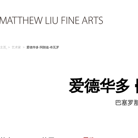
主页
>
艺术家
>
爱德华多·阿朗兹-布瓦罗
爱德华多·
巴塞罗那