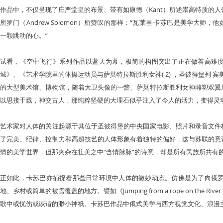
作品中，不仅呈现了庄严堂皇的布景、带有如康德（Kant）所述崇高特质的
所罗门（Andrew Solomon）所赞叹的那样：“瓦莱里·卡苏巴是美学大
一颗跳动的心。”
试看，《空中飞行》系列作品以蓝天为幕，极简的构图突出了正在做着高难
城》、《艺术学院里的体操运动员与萨莫特拉斯胜利女神( 2) ，圣彼得堡列 宾美
的大型美术馆、博物馆，随着大卫头像的一瞥、萨莫特拉斯胜利女神雕塑双翼
以思接千载，神交古人，那纯粹坚硬的大理石似乎注入了今人的活力，变得灵
艺术家对人体的关注起源于其位于圣彼得堡的中央国家电影、照片和录音文件
了完美、纪律、控制力和高超技艺的人体形象有着独特的偏好，这与苏联的意
情的美学世界，但那夹杂在壮美之中“含情脉脉”的诗意，却是所有民族所共有
正如此，卡苏巴亦捕捉着那些日常环境中人体的微妙动态。仿佛是为了向俄
地、乡村或简单的被雪覆盖的地方。譬如《Jumping from a rope on t
歌中或忧伤或诙谐的渺小神祇。卡苏巴作品中俄式美学与西方视觉文化、浪漫