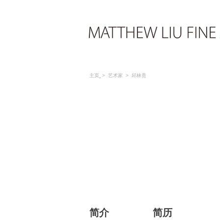
主页
>
艺术家
> 邱林贵
简介
简历