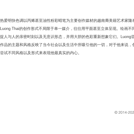
热爱明快色调以丙烯甚至油性粉彩蜡笔为主要创作媒材的越南裔美籍艺术家隆泰(L
Luong Thai的创作形式不局限于单一媒介，往往用平面甚至立体呈现。绘
捉人与人的亲密时刻以及无意识形态，并用大胆的色彩重新想象它们。Luong尝
作品的主题和风格反映了当今社会以及生活中所吸引他的一切，对于他来说，创作
尝试不同风格以及形式来表现他最真实的内心。
​© 2014-202